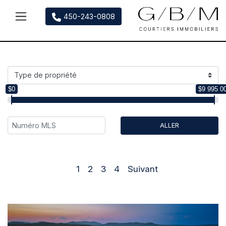
450-243-0808
Main Navigation
$0
$9 995 0
ALLER
1
2
3
4
Suivant